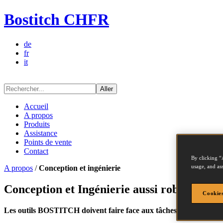
Bostitch CHFR
de
fr
it
Aller
Accueil
A propos
Produits
Assistance
Points de vente
Contact
By clicking “
usage, and ass
A propos
/
Conception et ingénierie
Conception et Ingénierie aussi robustes que
Cookies
Les outils
BOSTITCH
doivent faire face aux tâches les plus ard