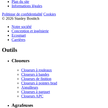
Plan du site
Informations légales
Politique de confidentialité
Cookies
© 2026 Stanley Bostitch
Notre société
Conception et ingénierie
Ecosmart
Carrières
Outils
Cloueurs
Cloueurs à rouleaux
Cloueurs à bandes
Cloueurs de finition
Cloueurs à pointes brad
Aiguilleurs
Cloueurs à parquet
Cloueurs APC
Agrafeuses