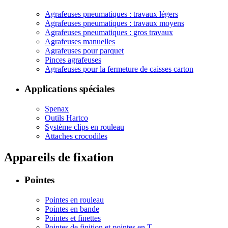
Agrafeuses pneumatiques : travaux légers
Agrafeuses pneumatiques : travaux moyens
Agrafeuses pneumatiques : gros travaux
Agrafeuses manuelles
Agrafeuses pour parquet
Pinces agrafeuses
Agrafeuses pour la fermeture de caisses carton
Applications spéciales
Spenax
Outils Hartco
Système clips en rouleau
Attaches crocodiles
Appareils de fixation
Pointes
Pointes en rouleau
Pointes en bande
Pointes et finettes
Pointes de finition et pointes en T