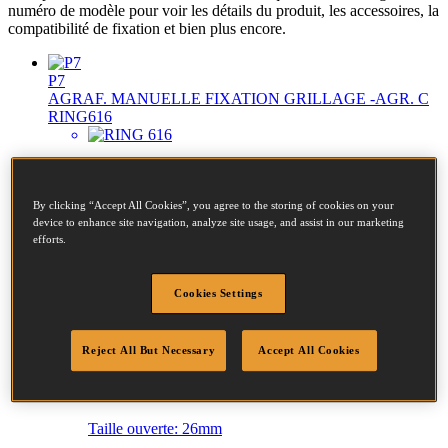
numéro de modèle pour voir les détails du produit, les accessoires, la
compatibilité de fixation et bien plus encore.
P7
AGRAF. MANUELLE FIXATION GRILLAGE -AGR. C
RING616
Diamètre:
1 - 1.8mm
Taille ouverte:
17mm
By clicking “Accept All Cookies”, you agree to the storing of cookies on your
device to enhance site navigation, analyze site usage, and assist in our marketing
Taille fermée:
6.3 - 11.1mm
efforts.
Cookies Settings
SC50HPB-E
PINCE PNEUMATIQUE SERRAGE MAXI.3MM -
AGRAFES RONDES RING11 GA TYPE C 38MM
Reject All But Necessary
Accept All Cookies
Couronne:
39 - 39mm
Taille ouverte:
26mm