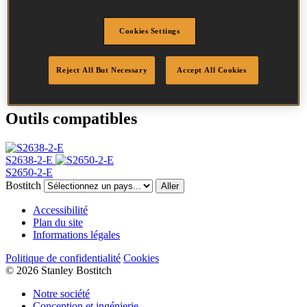
Longueur
38 mm
Largeur de la couronne
25.0 mm
Cookies Settings
Finition
Galv
Point
Biseautées
Reject All But Necessary
Accept All Cookies
Quantité par boîte
8400
Outils compatibles
S2638-2-E
S2650-2-E
Bostitch
Aller
Accessibilité
Plan du site
Informations légales
Politique de confidentialité
Cookies
© 2026 Stanley Bostitch
Notre société
Conception et ingénierie