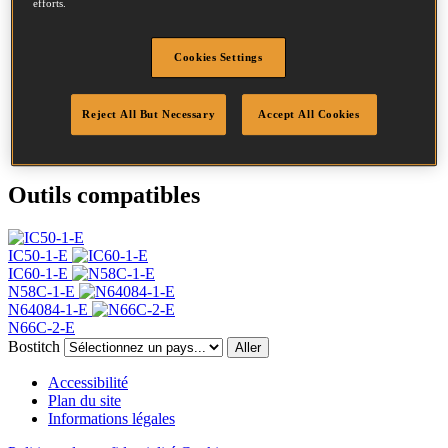
efforts.
Diamètre
2.03 mm
Tête
4.5 mm
Cookies Settings
Longueur
35 mm
Profil
Annelée
Quantité par boîte
28000
Reject All But Necessary
Accept All Cookies
DoP
DOP-EU_20_RRB
Outils compatibles
IC50-1-E
IC60-1-E
N58C-1-E
N64084-1-E
N66C-2-E
Bostitch
Aller
Accessibilité
Plan du site
Informations légales